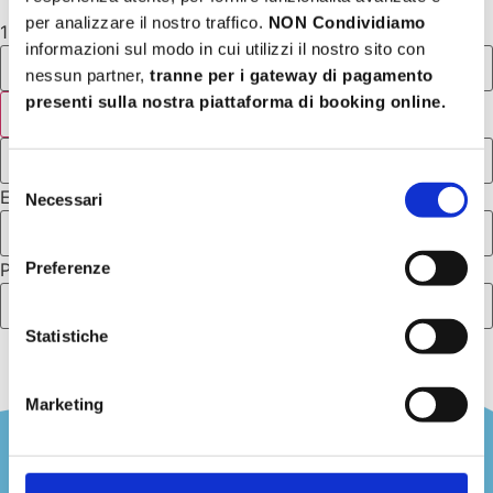
per analizzare il nostro traffico.
NON Condividiamo
1 2 Last Page SELECT DAYS
informazioni sul modo in cui utilizzi il nostro sito con
nessun partner,
tranne per i gateway di pagamento
presenti sulla nostra piattaforma di booking online.
Next
Name:
Selezione
Email:
Necessari
del
consenso
Preferenze
Phone:
Statistiche
Marketing
Legal Area
Privacy Policy