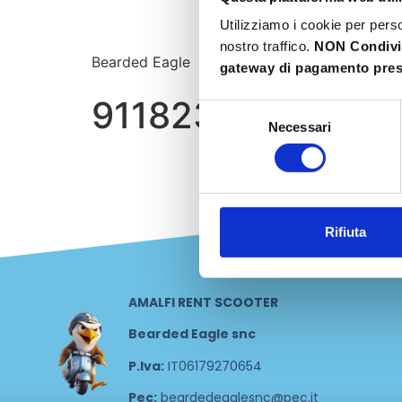
Utilizziamo i cookie per perso
nostro traffico.
NON Condiv
Bearded Eagle
gateway di pagamento prese
911823 – Faulkne
Selezione
Necessari
del
consenso
Rifiuta
AMALFI RENT SCOOTER
Bearded Eagle snc
P.Iva:
IT06179270654
Pec:
beardedeaglesnc@pec.it