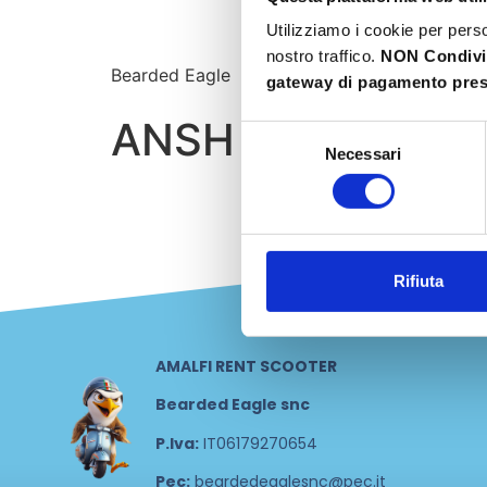
Utilizziamo i cookie per perso
nostro traffico.
NON Condiv
Bearded Eagle
gateway di pagamento prese
ANSH SIKKA
Selezione
Necessari
del
consenso
Rifiuta
AMALFI RENT SCOOTER
Bearded Eagle snc
P.Iva:
IT06179270654
Pec:
beardedeaglesnc@pec.it