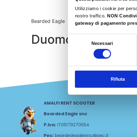
Utilizziamo i cookie per perso
nostro traffico.
NON Condiv
Bearded Eagle
gateway di pagamento prese
Duomo di Amalfi
Selezione
Necessari
del
consenso
Rifiuta
AMALFI RENT SCOOTER
Bearded Eagle snc
P.Iva:
IT06179270654
Pec:
beardedeaglesnc@pec.it