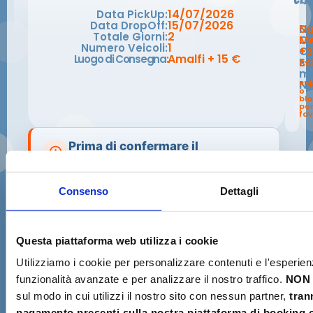
14/07/2026
Data PickUp:
15/07/2026
Data DropOff:
N
S
2
Totale Giorni:
C
Me
1
Numero Veicoli:
Ce
+3
Amalfi + 15 €
Luogo di Consegna:
E-
s
ma
No
Roj
o
bl
po
fav
Prima di confermare il
pagamento
Verifica di possedere i requisiti necessari
Consenso
Dettagli
per il ritiro e la guida dello scooter.
Confermo di avere una
reale esperienza
✓
nella guida di scooter o motocicli
e di
Questa piattaforma web utilizza i cookie
essere in grado di manovrare il veicolo in
Utilizziamo i cookie per personalizzare contenuti e l'esperien
sicurezza.
funzionalità avanzate e per analizzare il nostro traffico.
NON 
sul modo in cui utilizzi il nostro sito con nessun partner,
tran
Se possiedo una patente rilasciata in un
✓
pagamento presenti sulla nostra piattaforma di booking o