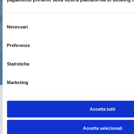
Paese extra-UE
, porterò anche il
Permesso Internazionale di Guida
valido
, insieme alla patente nazionale
Selezione
originale.
Necessari
del
consenso
Al momento del ritiro è previsto un
breve test
pratico di sicurezza
. Proseguendo dichiari di aver
Preferenze
verificato questi requisiti e di aver letto le
condizioni di noleggio
.
Statistiche
CONFERMA E PAGA ORA!
Marketing
Accetta tutti
Accetta selezionati