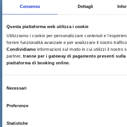
20/05/2026
Data PickUp:
Consenso
Dettagli
Info
25/05/2026
Data DropOff:
N
ΓΙ
6
Totale Giorni:
C
Κ
1
Numero Veicoli:
Ce
+3
Μαιορί - Δωρεάν +
Luogo di Consegna:
E-
gk
Questa piattaforma web utilizza i cookie
€0
ma
No
Utilizziamo i cookie per personalizzare contenuti e l'esperien
fornire funzionalità avanzate e per analizzare il nostro traffic
Prima di confermare il
Condividiamo
informazioni sul modo in cui utilizzi il nostro
pagamento
partner,
tranne per i gateway di pagamento presenti sulla
Verifica di possedere i requisiti necessari
piattaforma di booking online.
per il ritiro e la guida dello scooter.
Confermo di avere una
reale esperienza
✓
Selezione
nella guida di scooter o motocicli
e di
Necessari
del
essere in grado di manovrare il veicolo in
consenso
sicurezza.
Preferenze
Se possiedo una patente rilasciata in un
✓
Paese extra-UE
, porterò anche il
Statistiche
Permesso Internazionale di Guida