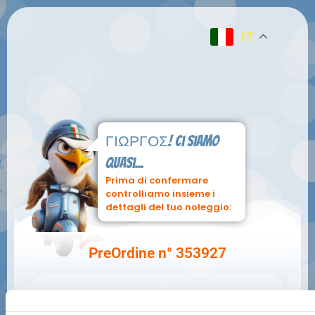
IT
ΓΙΩΡΓΟΣ! ci siamo
quasi...
Prima di confermare
controlliamo insieme i
dettagli del tuo noleggio:
PreOrdine n° 353927
INFO NOLEGGIO
INF
CLI