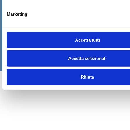
valido
, insieme alla patente nazionale
originale.
Marketing
Al momento del ritiro è previsto un
breve test
pratico di sicurezza
. Proseguendo dichiari di aver
verificato questi requisiti e di aver letto le
Accetta tutti
condizioni di noleggio
.
CONFERMA E PAGA ORA!
Accetta selezionati
Rifiuta