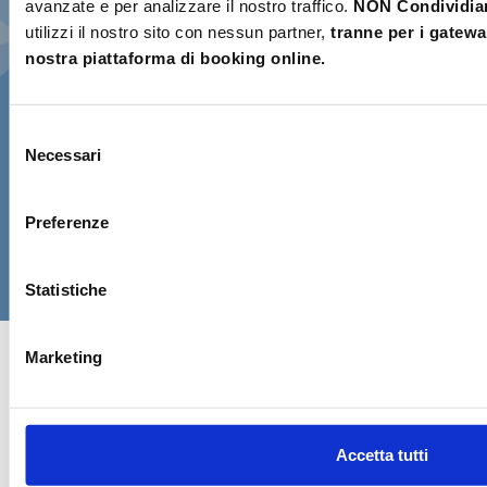
✓
avanzate e per analizzare il nostro traffico.
NON Condividi
Paese extra-UE
, porterò anche il
utilizzi il nostro sito con nessun partner,
tranne per i gatewa
Permesso Internazionale di Guida
nostra piattaforma di booking online.
valido
, insieme alla patente nazionale
originale.
Selezione
Al momento del ritiro è previsto un
breve test
Necessari
del
pratico di sicurezza
. Proseguendo dichiari di aver
consenso
verificato questi requisiti e di aver letto le
condizioni di noleggio
.
Preferenze
CONFERMA E PAGA ORA!
Statistiche
Marketing
Accetta tutti