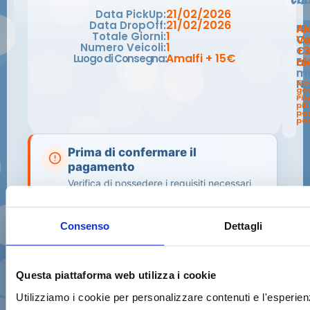
21/02/2026
Data PickUp:
21/02/2026
Data DropOff:
N
Al
1
Totale Giorni:
C
Ve
1
Numero Veicoli:
Ce
+
Amalfi + 15€
Luogo di Consegna:
E-
al
ma
No
Go
gon
Pil
piú
pa
pes
Prima di confermare il
pagamento
Verifica di possedere i requisiti necessari
per il ritiro e la guida dello scooter.
Consenso
Dettagli
Confermo di avere una
reale esperienza
✓
nella guida di scooter o motocicli
e di
essere in grado di manovrare il veicolo in
sicurezza.
Questa piattaforma web utilizza i cookie
Utilizziamo i cookie per personalizzare contenuti e l'esperienz
Se possiedo una patente rilasciata in un