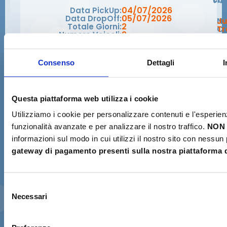
04/07/2026
Data PickUp:
05/07/2026
Data DropOff:
N
Ju
2
Totale Giorni:
C
Tr
2
Numero Veicoli:
Ce
+1
Amalfi + €15
Luogo di Consegna:
E-
ju
ma
No
Consenso
Dettagli
I
Prima di confermare il
pagamento
Questa piattaforma web utilizza i cookie
Verifica di possedere i requisiti necessari
Utilizziamo i cookie per personalizzare contenuti e l'esperien
per il ritiro e la guida dello scooter.
funzionalità avanzate e per analizzare il nostro traffico.
NON 
informazioni sul modo in cui utilizzi il nostro sito con nessun
Confermo di avere una
reale esperienza
✓
gateway di pagamento presenti sulla nostra piattaforma d
nella guida di scooter o motocicli
e di
essere in grado di manovrare il veicolo in
sicurezza.
Selezione
Necessari
del
Se possiedo una patente rilasciata in un
✓
consenso
Paese extra-UE
, porterò anche il
Permesso Internazionale di Guida