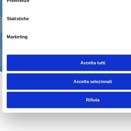
Preferenze
valido
, insieme alla patente nazionale
originale.
Statistiche
Al momento del ritiro è previsto un
breve test
pratico di sicurezza
. Proseguendo dichiari di aver
verificato questi requisiti e di aver letto le
Marketing
condizioni di noleggio
.
CONFERMA E PAGA ORA!
Accetta tutti
Accetta selezionati
Rifiuta