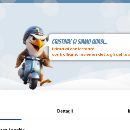
Cristina! ci siamo quasi...
Prima di confermare
controlliamo insieme i dettagli del tuo
PreOrdine n° 505631
Dettagli
O
zza i cookie