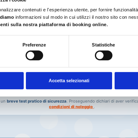
/06/2026
Nome:
Cr
nalizzare contenuti e l'esperienza utente, per fornire funzionalit
/06/2026
Cognome:
De
idiamo
informazioni sul modo in cui utilizzi il nostro sito con ne
Cellulare:
+3
E-mail:
cr
nti sulla nostra piattaforma di booking online.
alfi + 15€
Note:
Am
Preferenze
Statistiche
il pagamento
i necessari per il ritiro e la guida dello scooter.
 esperienza nella guida di
Se possiedo una patente ri
✓
re in grado di manovrare il
porterò anche il
Permesso 
Accetta selezionati
insieme alla patente nazion
o un
breve test pratico di sicurezza
. Proseguendo dichiari di aver verifica
condizioni di noleggio
.