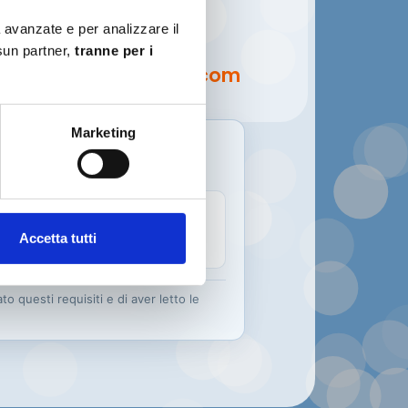
istina
à avanzate e per analizzare il
licado Hernández
ssun partner,
tranne per i
4677716349
istinadelicad@gmail.com
alfi Centre
Marketing
lasciata in un
Paese extra-UE
,
Internazionale di Guida valido
,
Accetta tutti
ale originale.
to questi requisiti e di aver letto le