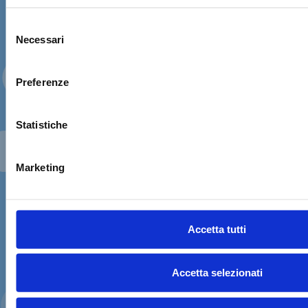
Prima di confermare il
pagamento
Selezione
Verifica di possedere i requisiti necessari
Necessari
del
per il ritiro e la guida dello scooter.
consenso
Confermo di avere una
reale esperienza
✓
Preferenze
nella guida di scooter o motocicli
e di
essere in grado di manovrare il veicolo in
sicurezza.
Statistiche
Se possiedo una patente rilasciata in un
✓
Marketing
Paese extra-UE
, porterò anche il
Permesso Internazionale di Guida
valido
, insieme alla patente nazionale
originale.
Accetta tutti
Al momento del ritiro è previsto un
breve test
pratico di sicurezza
. Proseguendo dichiari di aver
Accetta selezionati
verificato questi requisiti e di aver letto le
condizioni di noleggio
.