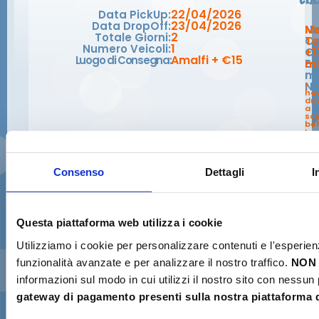
22/04/2026
Data PickUp:
23/04/2026
Data DropOff:
N
Me
2
Totale Giorni:
C
Te
1
Numero Veicoli:
Ce
+1
Amalfi + €15
Luogo di Consegna:
E-
mi
ma
No
I
ha
dri
a
sc
bef
I
do
ha
an
int
per
Consenso
Dettagli
I
We
ar
st
at
the
Re
Questa piattaforma web utilizza i cookie
Del
Du
Via
Utilizziamo i cookie per personalizzare contenuti e l'esperien
Ma
I'll
funzionalità avanzate e per analizzare il nostro traffico.
NON 
Du
3,
informazioni sul modo in cui utilizzi il nostro sito con nessun
840
Ama
gateway di pagamento presenti sulla nostra piattaforma d