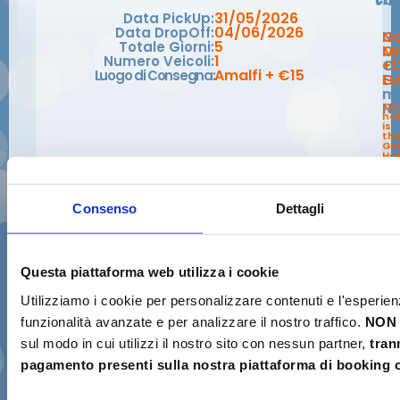
31/05/2026
Data PickUp:
04/06/2026
Data DropOff:
N
Ga
5
Totale Giorni:
C
Mc
1
Numero Veicoli:
Ce
+1
Amalfi + €15
Luogo di Consegna:
E-
Ga
ma
No
Ou
hot
is
th
Gr
Hot
Exc
Prima di confermare il
Consenso
Dettagli
pagamento
Verifica di possedere i requisiti necessari
per il ritiro e la guida dello scooter.
Questa piattaforma web utilizza i cookie
Utilizziamo i cookie per personalizzare contenuti e l'esperien
Confermo di avere una
reale esperienza
✓
funzionalità avanzate e per analizzare il nostro traffico.
NON 
nella guida di scooter o motocicli
e di
essere in grado di manovrare il veicolo in
sul modo in cui utilizzi il nostro sito con nessun partner,
tran
sicurezza.
pagamento presenti sulla nostra piattaforma di booking o