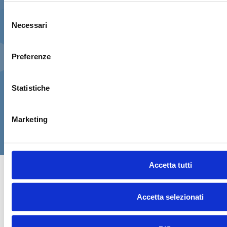
Se possiedo una patente rilasciata in un
✓
Selezione
Paese extra-UE
, porterò anche il
Necessari
Permesso Internazionale di Guida
del
valido
, insieme alla patente nazionale
consenso
originale.
Preferenze
Al momento del ritiro è previsto un
breve test
pratico di sicurezza
. Proseguendo dichiari di aver
Statistiche
verificato questi requisiti e di aver letto le
condizioni di noleggio
.
Marketing
CONFERMA E PAGA ORA!
Accetta tutti
Accetta selezionati