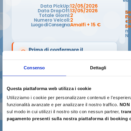
12/05/2026
Data PickUp:
13/05/2026
Data DropOff:
N
Se
2
Totale Giorni:
C
Pi
2
Numero Veicoli:
Ce
+3
Amalfi + 15 €
Luogo di Consegna:
E-
Se
ma
No
Prima di confermare il
pagamento
Verifica di possedere i requisiti necessari
Consenso
Dettagli
per il ritiro e la guida dello scooter.
Confermo di avere una
reale esperienza
✓
nella guida di scooter o motocicli
e di
Questa piattaforma web utilizza i cookie
essere in grado di manovrare il veicolo in
Utilizziamo i cookie per personalizzare contenuti e l'esperien
sicurezza.
funzionalità avanzate e per analizzare il nostro traffico.
NON 
sul modo in cui utilizzi il nostro sito con nessun partner,
tran
Se possiedo una patente rilasciata in un
✓
pagamento presenti sulla nostra piattaforma di booking o
Paese extra-UE
, porterò anche il
Permesso Internazionale di Guida