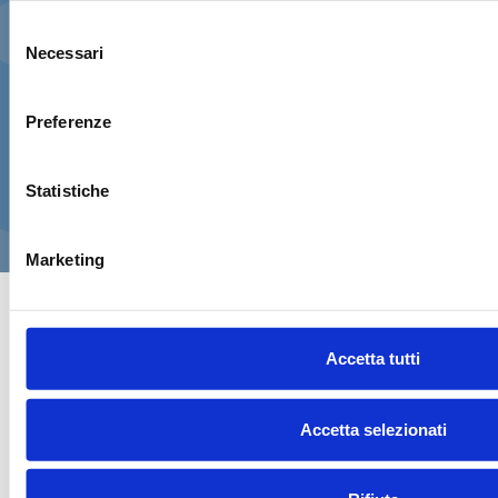
valido
, insieme alla patente nazionale
Selezione
originale.
Necessari
del
consenso
Al momento del ritiro è previsto un
breve test
pratico di sicurezza
. Proseguendo dichiari di aver
Preferenze
verificato questi requisiti e di aver letto le
condizioni di noleggio
.
Statistiche
CONFERMA E PAGA ORA!
Marketing
Accetta tutti
Accetta selezionati